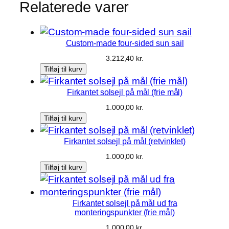
Relaterede varer
t
s
o
Custom-made four-sided sun sail
l
3.212,40
kr.
s
Tilføj til kurv
e
j
Firkantet solsejl på mål (frie mål)
l
1.000,00
kr.
a
Tilføj til kurv
n
t
Firkantet solsejl på mål (retvinklet)
a
1.000,00
kr.
l
Tilføj til kurv
Firkantet solsejl på mål ud fra
monteringspunkter (frie mål)
1.000,00
kr.