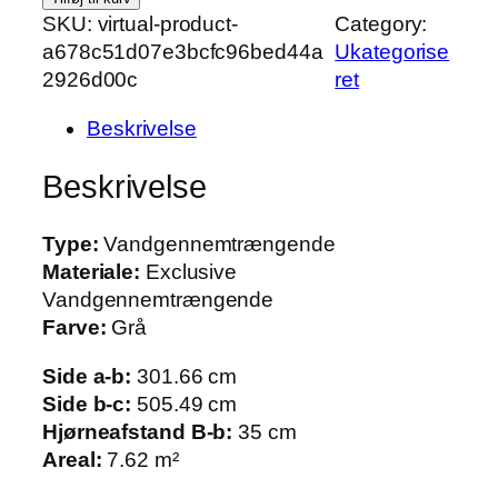
e
SKU:
virtual-product-
Category:
c
a678c51d07e3bcfc96bed44a
Ukategorise
i
2926d00c
ret
a
Beskrivelse
l
s
Beskrivelse
y
e
Type:
Vandgennemtrængende
t
Materiale:
Exclusive
r
Vandgennemtrængende
e
Farve:
Grå
t
v
Side a-b:
301.66 cm
i
Side b-c:
505.49 cm
n
Hjørneafstand B-b:
35 cm
k
Areal:
7.62 m²
l
e