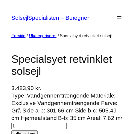
Spring
til
SolsejlSpecialisten – Beregner
indhold
Forside
/
Ukategoriseret
/ Specialsyet retvinklet solsejl
Specialsyet retvinklet
solsejl
3.483,90
kr.
Type: Vandgennemtrængende Materiale:
Exclusive Vandgennemtrængende Farve:
Grå Side a-b: 301.66 cm Side b-c: 505.49
cm Hjørneafstand B-b: 35 cm Areal: 7.62 m²
S
p
Tilføj til kurv